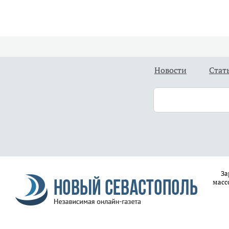
Новости
Стат
За
масс