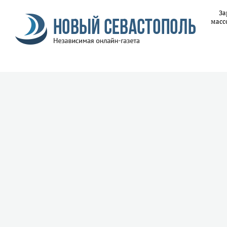
За
масс