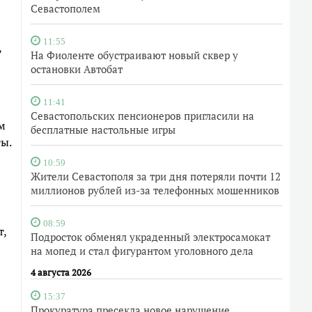
Севастополем
11:55
,
На Фиоленте обустраивают новый сквер у
остановки Автобат
11:41
Севастопольских пенсионеров пригласили на
м
бесплатные настольные игры
ты.
10:59
Жители Севастополя за три дня потеряли почти 12
миллионов рублей из-за телефонных мошенников
08:59
т,
Подросток обменял украденный электросамокат
на мопед и стал фигурантом уголовного дела
4 августа 2026
15:37
Прокуратура пресекла новое нарушение