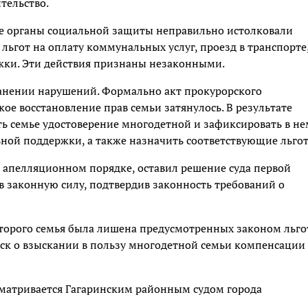
тельство.
е органы социальной защиты неправильно истолковали
льгот на оплату коммунальных услуг, проезд в транспорте
ржки. Эти действия признаны незаконными.
ранении нарушений. Формально акт прокурорского
ое восстановление прав семьи затянулось. В результате
ть семье удостоверение многодетной и зафиксировать в не
ной поддержки, а также назначить соответствующие льго
в апелляционном порядке, оставил решение суда первой
в законную силу, подтвердив законность требований о
торого семья была лишена предусмотренных законом льго
иск о взыскании в пользу многодетной семьи компенсации
сматривается Гагаринским районным судом города