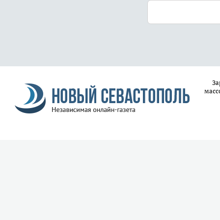
За
масс