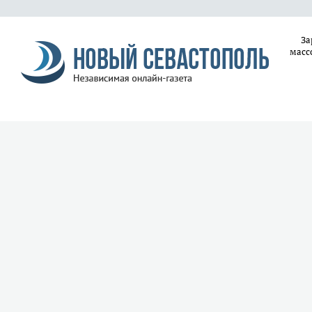
За
масс