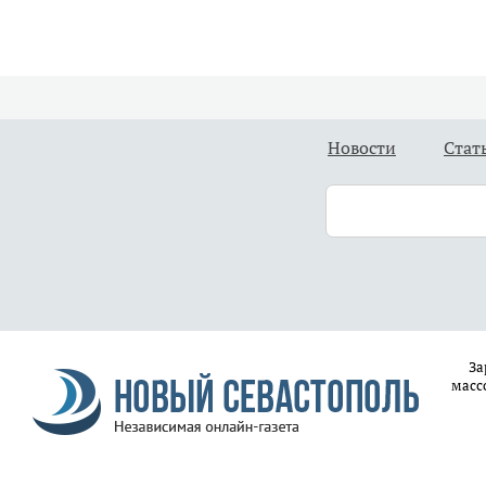
Новости
Стат
За
масс