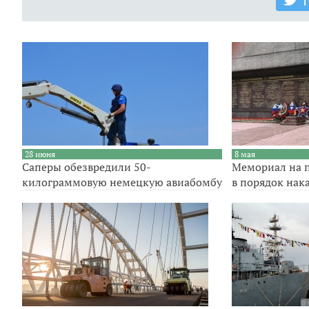
T
28 июня
8 мая
Саперы обезвредили 50-
Мемориал на п
килограммовую немецкую авиабомбу
в порядок нак