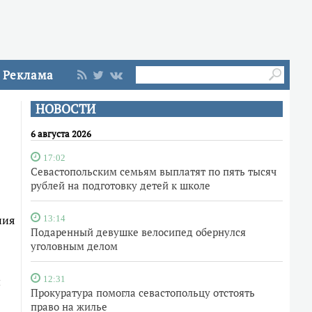
Реклама
НОВОСТИ
6 августа 2026
17:02
Севастопольским семьям выплатят по пять тысяч
рублей на подготовку детей к школе
ния
13:14
Подаренный девушке велосипед обернулся
уголовным делом
ы
12:31
Прокуратура помогла севастопольцу отстоять
право на жилье