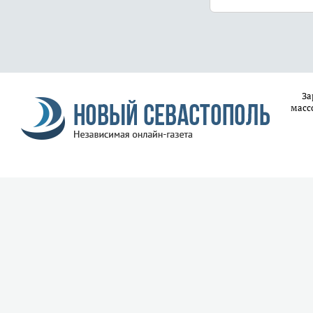
За
масс