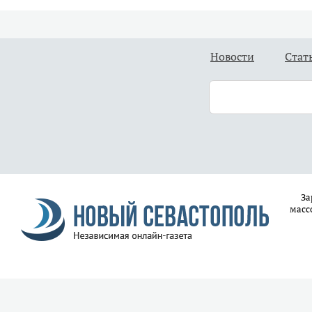
Новости
Стат
За
масс