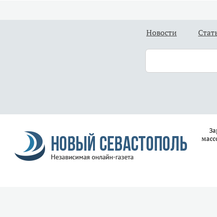
Новости
Стат
За
масс