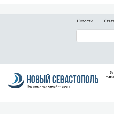
Новости
Стат
За
масс