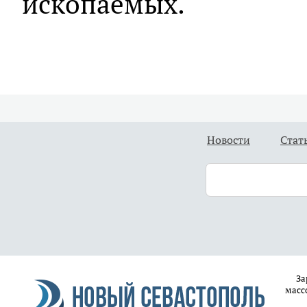
ископаемых.
Новости
Стат
За
масс