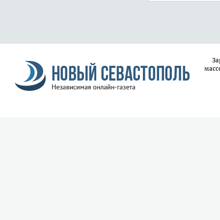
За
масс