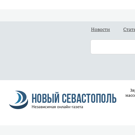
Новости
Стат
За
масс