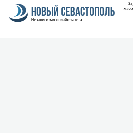
За
масс