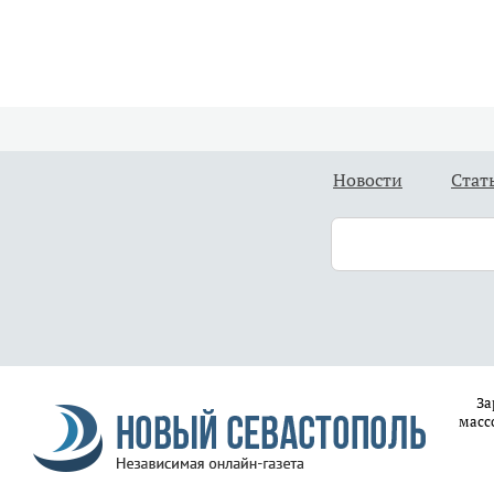
Новости
Стат
За
масс