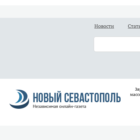
Новости
Стат
За
масс