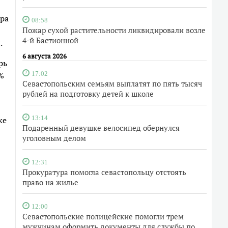
ура
08:58
Пожар сухой растительности ликвидировали возле
4-й Бастионной
.
6 августа 2026
рь
0%
17:02
Севастопольским семьям выплатят по пять тысяч
рублей на подготовку детей к школе
же
13:14
Подаренный девушке велосипед обернулся
уголовным делом
12:31
Прокуратура помогла севастопольцу отстоять
право на жилье
12:00
Севастопольские полицейские помогли трем
мужчинам оформить документы для службы по