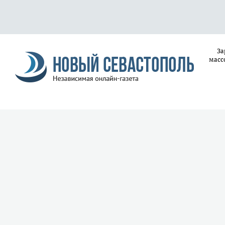
За
масс