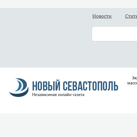
Новости
Стат
За
масс