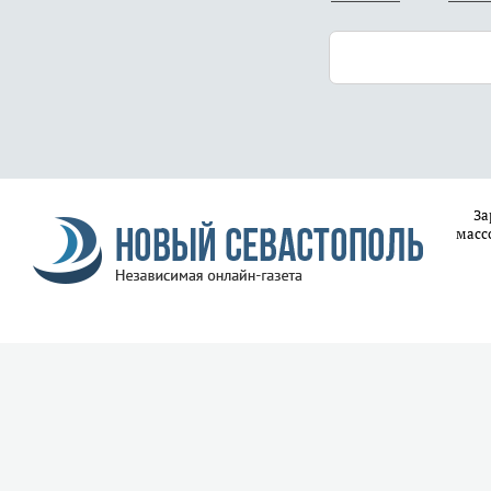
За
масс