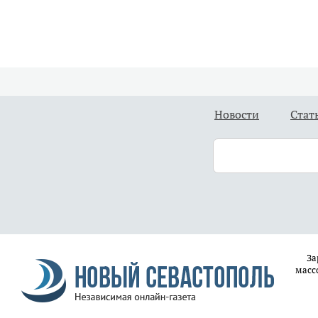
Новости
Стат
За
масс