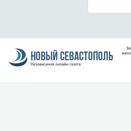
За
масс