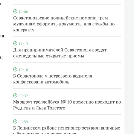
,
12:00
Севастопольские полицейские помогли трем
мужчинам оформить документы для службы по
контракту
иал
11:13
Для предпринимателей Севастополя вводят
еженедельные открытые приемы
в;
10:16
В Севастополе у нетрезвого водителя
конфисковали автомобиль
09:32
Маршрут троллейбуса № 10 временно проходит по
Руднева и Льва Толстого
08:59
В Ленинском районе пенсионер оставил наличные
у банкомата и лишился денег