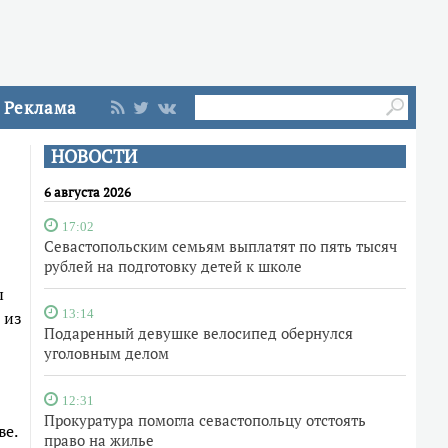
Реклама
НОВОСТИ
6 августа 2026
17:02
Севастопольским семьям выплатят по пять тысяч
рублей на подготовку детей к школе
ы
 из
13:14
Подаренный девушке велосипед обернулся
уголовным делом
12:31
Прокуратура помогла севастопольцу отстоять
ве.
право на жилье