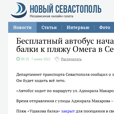
Новости
Статьи
Интервью
Фото
Бесплатный автобус нача
балки к пляжу Омега в С
Распечатать
09:35
7 июня 2022
Департамент транспорта Севастополя сообщил о з
Он будет ходить всё лето.
«Автобус ходит по маршруту ул. Адмирала Макарова
Время отправления с улицы Адмирала Макарова – в 9
Пляж «Ушакова балка»
закрыт
для посещения в св