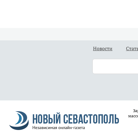
Новости
Стат
За
масс