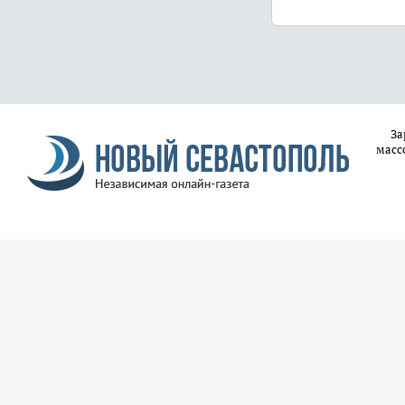
За
масс