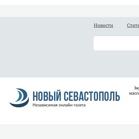
Новости
Стат
За
масс