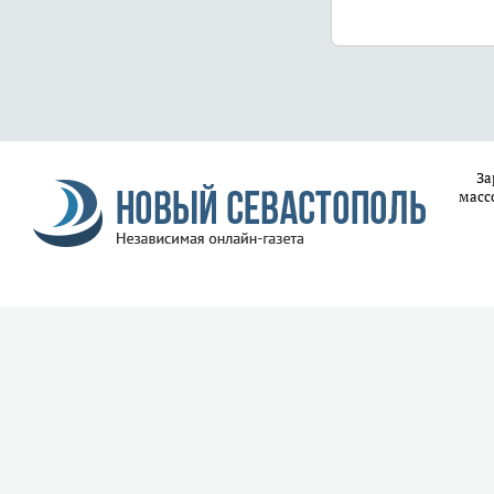
За
масс