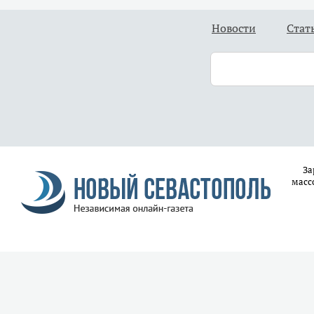
Новости
Стат
За
масс