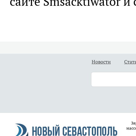
сайте Smsacktiwator и 
Новости
Стат
За
масс