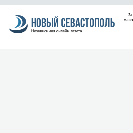
За
масс