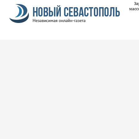
За
масс