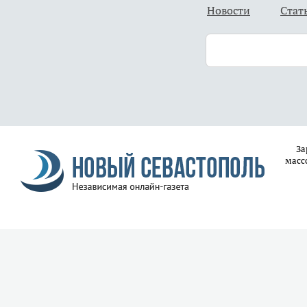
Новости
Стат
За
масс