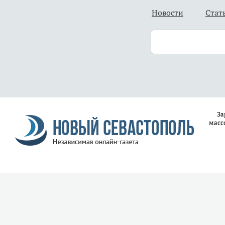
Новости
Стат
За
масс