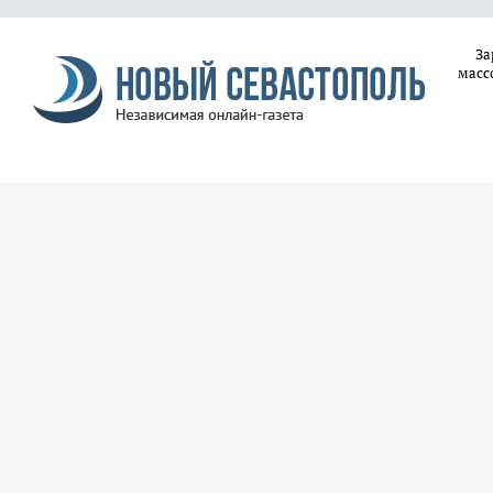
За
масс