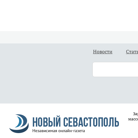
Новости
Стат
За
масс