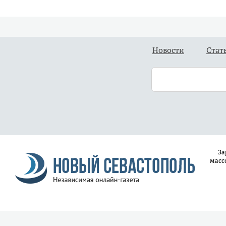
Новости
Стат
За
масс