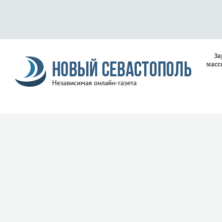
За
масс