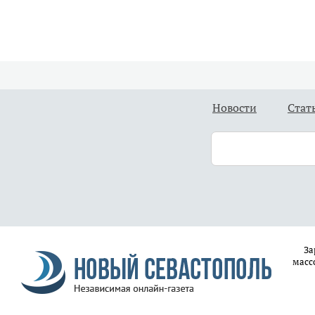
Новости
Стат
За
масс