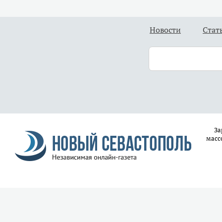
Новости
Стат
За
масс