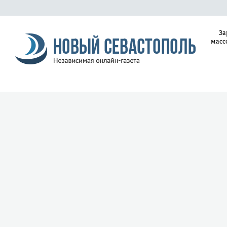
За
масс