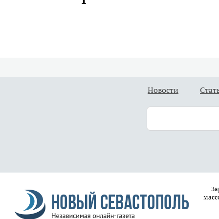
Новости
Стат
За
масс