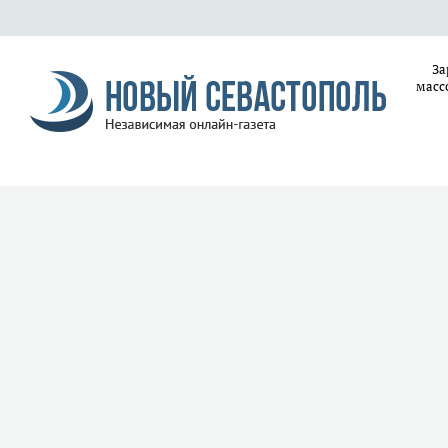
За
масс