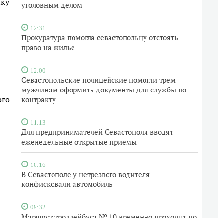
ику
уголовным делом
12:31
Прокуратура помогла севастопольцу отстоять
право на жилье
12:00
Севастопольские полицейские помогли трем
мужчинам оформить документы для службы по
ого
контракту
11:13
Для предпринимателей Севастополя вводят
еженедельные открытые приемы
10:16
В Севастополе у нетрезвого водителя
конфисковали автомобиль
09:32
Маршрут троллейбуса № 10 временно проходит по