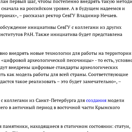
делан первый шаг, чтобы постепенно внедрять такую метод
сначала на российском уровне. А в будущем надеемся и
транах», – рассказал ректор СевГУ Владимир Нечаев.
 обсуждение инициативы СевГУ с коллегами из других
нститутов РАН. Также инициатива будет представлена
вно внедрять новые технологии для работы на территории
 «цифровой археологической песочницы» - то есть, условн
будут внедрены цифровые стандарты археологических
ть как модель работы для всей страны. Соответствующие
дастся такое реализовать – это будет замечательно», –
с коллегами из Санкт-Петербурга для
создания
модели
шего в античный период в восточной части Крымского
памятники, находящиеся в статичном состоянии: статуи,