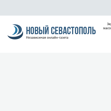
За
масс