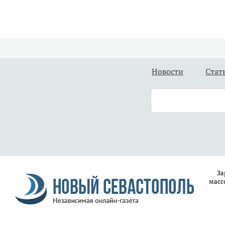
Новости
Стат
За
масс