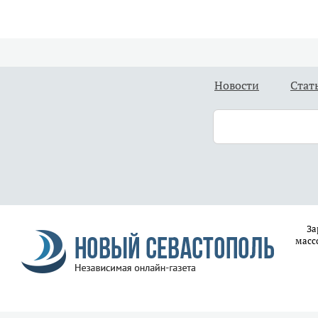
Новости
Стат
За
масс