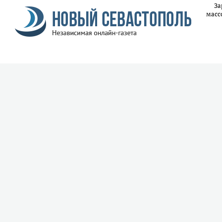
За
масс